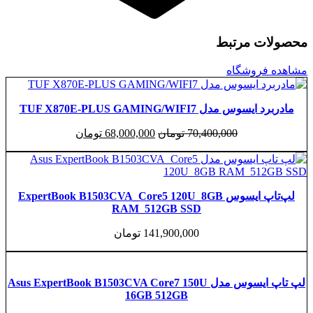
 مرتبط
روشگاه
دل TUF X870E-PLUS GAMING/WIFI7
قیمت
قیمت
70,400,000
تومان
68,000,000
تومان
اصلی
فعلی
70,400,000 تومان
68,000,000 تومان
بود.
است.
لپ‌تاپ ایسوس ExpertBook B1503CVA_Core5 120U_8GB
RAM_512GB SSD
141,900,000
تومان
لپ تاپ ایسوس مدل Asus ExpertBook B1503CVA Core7 150U
16GB 512GB