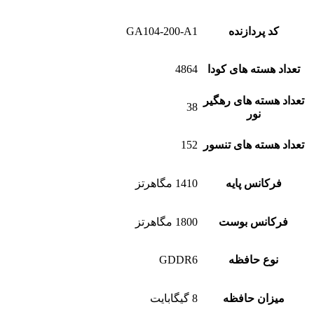
ردازنده
GA104-200-A1
ته های کودا
4864
ته های رهگیر
38
نور
ته های تنسور
152
نس پایه
1410 مگاهرتز
نس بوست
1800 مگاهرتز
 حافظه
GDDR6
ن حافظه
8 گیگابایت