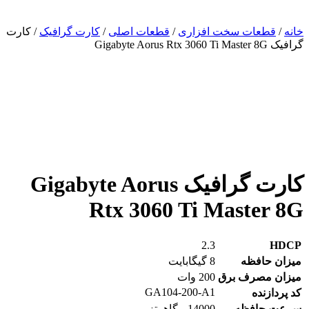
ات سخت افزاری
/
قطعات اصلی
/
کارت گرافیک
/ کارت
کارت گرافیک Gigabyte Aorus
Rtx 3060 Ti Mast
2.3
فظه
8 گیگابایت
رف برق
200 وات
GA104-200-A1
ه
فظه
14000 مگاهرتز