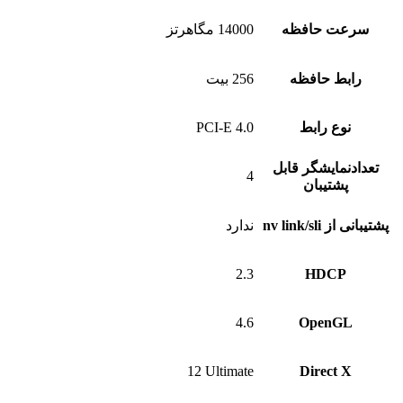
 حافظه
14000 مگاهرتز
 حافظه
256 بیت
ع رابط
PCI-E 4.0
ایشگر قابل
4
تیبان
nv li
ندارد
2.3
HDC
4.6
Open
1‎2 Ultimate
Direct