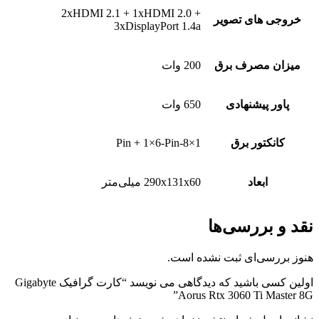
2xHDMI 2.1 + 1xHDMI 2.0 +
های تصویر
3xDisplayPort 1.4a
مصرف برق
200 وات
پیشنهادی
650 وات
تور برق
1×8-Pin + 1×6-Pin
ابعاد
290x131x60 میلی‌متر
ررسی‌ها
ی‌ای ثبت نشده است.
اولین کسی باشید که دیدگاهی می نویسد “کارت گرافیک Gigabyte
Aorus Rtx 3060 Ti 