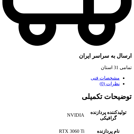
 سراسر ایران
صات فنی
ت (0)
ت تکمیلی
ده پردازنده
NVIDIA
افیکی
پردازنده
RTX 3060 Ti