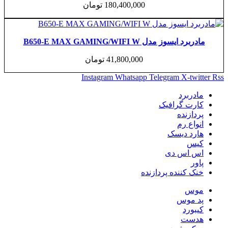
180,400,000
تومان
یسوز مدل B650-E MAX GAMING/WIFI W
41,800,000
تومان
Instagram
Whatsapp
Telegram
X-t
برد
ت گرافیک
زنده
ع رم
 دیسک
اس دی
کننده پردازنده
س
موس
رد
ت