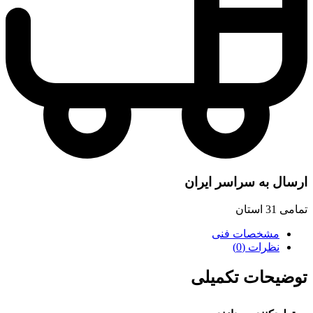
 سراسر ایران
صات فنی
ت (0)
ت تکمیلی