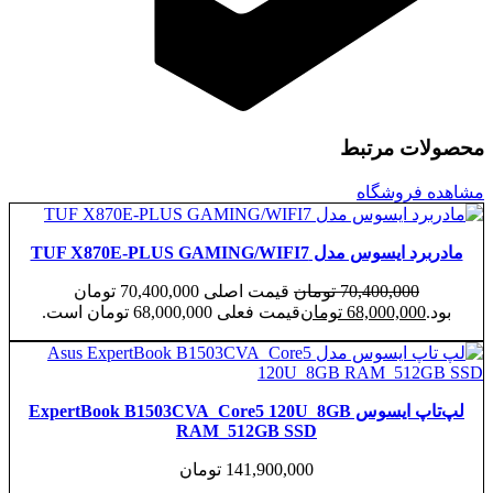
 مرتبط
روشگاه
دل TUF X870E-PLUS GAMING/WIFI7
70,400,00
تومان
قیمت اصلی 70,400,000 تومان
68,000,0
تومان
قیمت فعلی 68,000,000 تومان است.
لپ‌تاپ ایسوس ExpertBook B1503CVA_Core5 120U_8GB
RAM_512GB SSD
141,900,000
تومان