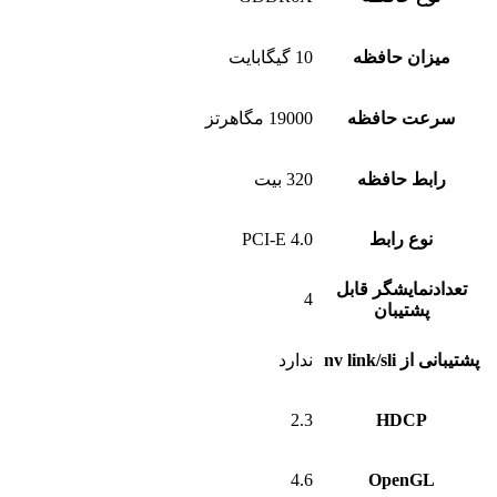
ن حافظه
10 گیگابایت
 حافظه
19000 مگاهرتز
 حافظه
320 بیت
ع رابط
PCI-E 4.0
ایشگر قابل
4
تیبان
nv li
ندارد
2.3
HDC
4.6
Open