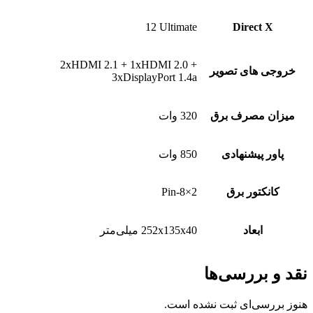
1‎2 Ultimate
Direct
2xHDMI 2.1 + 1xHDMI 2.0 +
های تصویر
3xDisplayPort 1.4a
مصرف برق
320 وات
پیشنهادی
850 وات
تور برق
2×8-Pin
ابعاد
252x135x40 میلی‌متر
ررسی‌ها
ی‌ای ثبت نشده است.