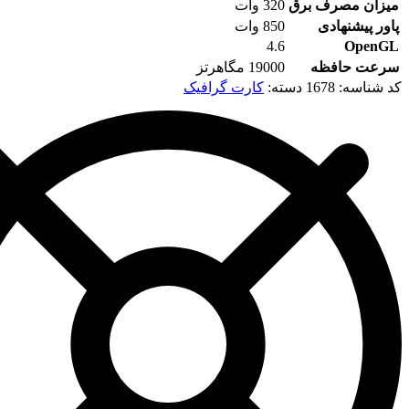
رف برق
320 وات
هادی
850 وات
4.6
فظه
19000 مگاهرتز
:
1678
دسته:
کارت گرافیک