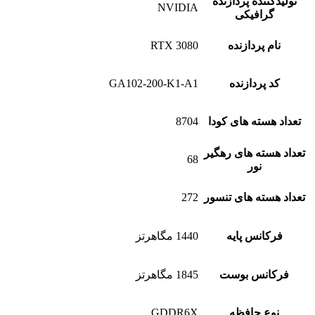
ده پردازنده
NVIDIA
افیکی
پردازنده
RTX 3080
ردازنده
GA102-200-K1-A1
ته های کودا
8704
ته های رهگیر
68
نور
ته های تنسور
272
نس پایه
1440 مگاهرتز
نس بوست
1845 مگاهرتز
 حافظه
GDDR6X