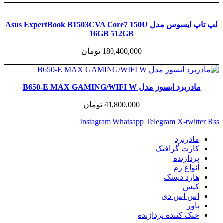
لپ تاپ ایسوس مدل Asus ExpertBook B1503CVA Core7 150U
16GB 512GB
180,400,000
تومان
یسوز مدل B650-E MAX GAMING/WIFI W
41,800,000
تومان
Instagram
Whatsapp
Telegram
X-t
برد
ت گرافیک
زنده
ع رم
 دیسک
اس دی
کننده پردازنده