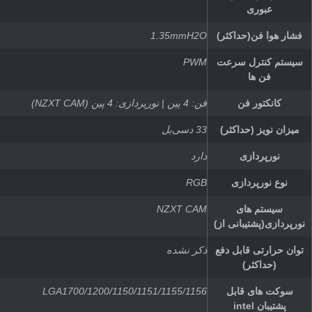
عبوری
فشار هوا فن(حداکثر)
1.35mmH2O
سیستم کنترل سرعت
PWM
فن ها
کانکتور فن
فن: 4 پین | نورپردازی: 4 پین (NZXT CAM)
میزان نویز (حداکثر)
33 دسی‌بل
نورپردازی
دارد
نوع نورپردازی
RGB
سیستم های
NZXT CAM
نورپردازی(پشتیبانی از)
توان حرارتی قابل دفع
ذکر نشده
(حداکثر)
سوکت های قابل
LGA1700/1200/1150/1151/1155/1156
پشتیبان intel