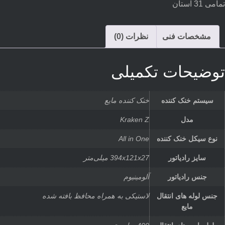
تمامی 31 استان
مشخصات فنی
نظرات (0)
توضیحات تکمیلی
سیستم خنک کننده
خنک کننده مایع
مدل
Kraken Z
نوع سیکل خنک کننده
All in One
سایز رادیاتور
394x121x27 میلی‌متر
جنس رادیاتور
آلومینیوم
جنس لوله های انتقال
لاستیکی به همراه محافظ بافته شده
مایع