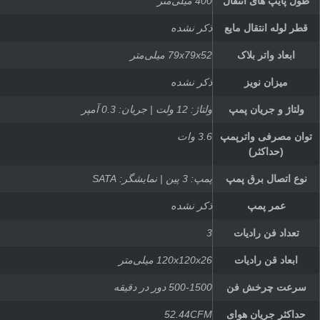
طول پایپ های انتقال
400 میلی‌متر
قطر لوله انتقال مایع
ذکر نشده
ابعاد واتر بلاک
79x79x52 میلی‌متر
میزان نویز
ذکر نشده
ولتاژ و جریان پمپ
ولتاژ: 12 ولت | جریان: 0.3 آمپر
توان مصرفی واترپمپ
3.6 وات
(حداکثر)
نوع اتصال برق پمپ
پمپ: 3 پین | نمایشگر: SATA
عمر پمپ
ذکر نشده
تعداد فن رادیات
3
ابعاد قن رادیات
120x120x26 میلی‌متر
سرعت چرخش فن
500-1500 دور در دقیقه
حداکثر جریان هوای
52.44CFM