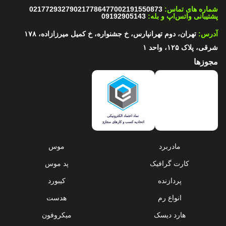
شماره های تماس:
02191550873
02177864770
02177293279
پشتیبانی واتس‌اپ و بله:
09192905143
آدرس:
تهران، دوم تهرانپارس، خ جشنواره، خ کمیل میرزازاده، ۱۷۸
شرقی، پلاک ۱۲۵، واحد ۱
مجوزها
نماد اعتماد الکترونیکی
اتحادیه کسب و کارهای مجازی
مادربرد
موس
کارت گرافیک
پد موس
پردازنده
کیبورد
انواع رم
هدست
هارد دیسک
میکروفون