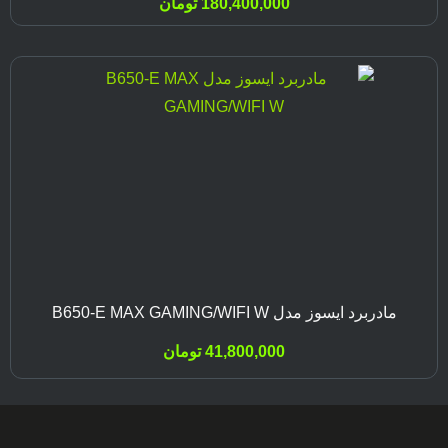
180,400,000
تومان
مادربرد ایسوز مدل B650-E MAX GAMING/WIFI W
41,800,000
تومان