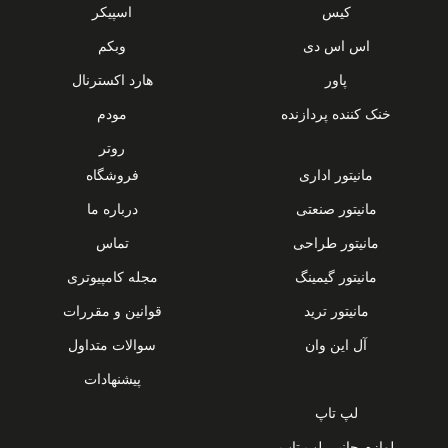
کیس
اسپیکر
اس اس دی
وبکم
پاور
هارد اکسترنال
خنک کننده پردازنده
مودم
روتر
مانیتور اداری
فروشگاه
مانیتور صنعتی
درباره ما
مانیتور طراحی
تماس
مانیتور گیمینگ
مجله کامپیوتری
مانیتور ترید
قوانین و مقررات
آل این وان
سوالات متداول
پیشنهادات
لپ تاپ
لوازم جانبی لپ تاپ