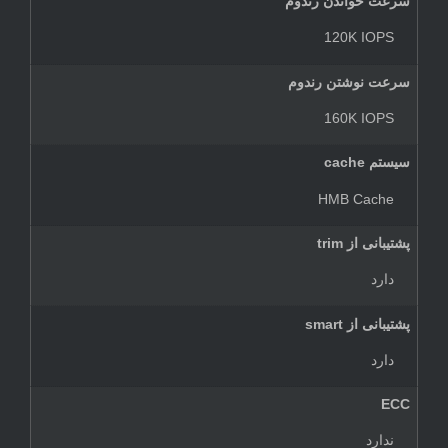
سرعت خواندن رندوم
120K IOPS
سرعت نوشتن رندوم
160K IOPS
سیستم cache
HMB Cache
پشتیبانی از trim
دارد
پشتیبانی از smart
دارد
ECC
ندارد