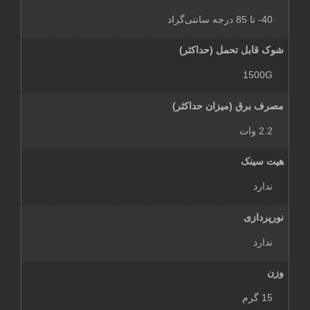
40- تا 85 درجه سانتی‌گراد
شوک قابل تحمل (حداکثر)
1500G
مصرف برق (میزان حداکثر)
2.2 وات
هیت سینک
ندارد
نورپردازی
ندارد
وزن
15 گرم