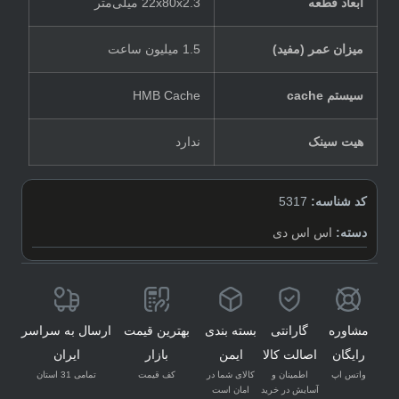
ابعاد قطعه
22x80x2.3 میلی‌متر
میزان عمر (مفید)
1.5 میلیون ساعت
سیستم cache
HMB Cache
هیت سینک
ندارد
کد شناسه:
5317
دسته:
اس اس دی
مشاوره
گارانتی
بسته بندی
بهترین قیمت
ارسال به سراسر
رایگان
اصالت کالا
ایمن
بازار
ایران
واتس اپ
اطمینان و
کالای شما در
کف قیمت
تمامی 31 استان
آسایش در خرید
امان است