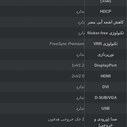
(تعداد)
HDCP
ندارد
کاهش اشعه آبی مضر
دارد
تکنولوژی flicker-free
دارد
تکنولوژی VRR
FreeSync Premium
نورپردازی
ندارد
1xV1.2
DisplayPort
2xV2.0
HDMI
DVI
ندارد
D-SUB/VGA
ندارد
USB
ندارد
صدا (ورودی و
1 جک خروجی هدفون
خروجی)