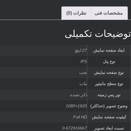
مشخصات فنی
نظرات (0)
توضیحات تکمیلی
ابعاد صفحه نمایش
27 اینچ
نوع پنل
IPS
نوع صفحه نمایش
تخت
نوع سطح مانیتور
مات
نور پس زمینه
ذکر نشده
وضوح تصویر (حداکثر)
1920×1080
کیفیت صفحه نمایش
Full HD
نسبت ابعاد تصویر
0.672916667