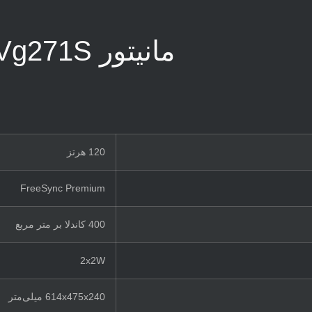
مانیتور Acer Nitro Vg271S
120 هرتز
FreeSync Premium
400 کاندلا بر متر مربع
2x2W
614x475x240 میلی‌متر