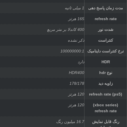
مدت زمان پاسخ دهی
1 میلی ثانیه
refresh rate
165 هرتز
شدت نور
400 کاندلا بر متر مربع
کنتراست
ذکر نشده
نرخ کنتراست داینامیک
100000000:1
HDR
دارد
نوع hdr
HDR400
زاویه دید
178/178
refresh rate (ps5)
120 هرتز
(xbox series)
120 هرتز
refresh rate
رنگ قابل نمایش
16.7 میلیون رنگ